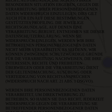
RECHT, AUS GRÜNDEN, DIE SICH AUS IHRER
BESONDEREN SITUATION ERGEBEN, GEGEN DIE
VERARBEITUNG IHRER PERSONENBEZOGENEN
DATEN WIDERSPRUCH EINZULEGEN; DIES GILT
AUCH FÜR EIN AUF DIESE BESTIMMUNGEN
GESTÜTZTES PROFILING. DIE JEWEILIGE
RECHTSGRUNDLAGE, AUF DENEN EINE
VERARBEITUNG BERUHT, ENTNEHMEN SIE DIESER
DATENSCHUTZERKLÄRUNG. WENN SIE
WIDERSPRUCH EINLEGEN, WERDEN WIR IHRE
BETROFFENEN PERSONENBEZOGENEN DATEN
NICHT MEHR VERARBEITEN, ES SEI DENN, WIR
KÖNNEN ZWINGENDE SCHUTZWÜRDIGE GRÜNDE
FÜR DIE VERARBEITUNG NACHWEISEN, DIE IHRE
INTERESSEN, RECHTE UND FREIHEITEN
ÜBERWIEGEN ODER DIE VERARBEITUNG DIENT
DER GELTENDMACHUNG, AUSÜBUNG ODER
VERTEIDIGUNG VON RECHTSANSPRÜCHEN
(WIDERSPRUCH NACH ART. 21 ABS. 1 DSGVO).
WERDEN IHRE PERSONENBEZOGENEN DATEN
VERARBEITET, UM DIREKTWERBUNG ZU
BETREIBEN, SO HABEN SIE DAS RECHT, JEDERZEIT
WIDERSPRUCH GEGEN DIE VERARBEITUNG SIE
BETREFFENDER PERSONENBEZOGENER DATEN