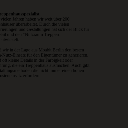
reppenhausspezialist
 vielen Jahren haben wir weit über 200
nhäuser überarbeitet. Durch die vielen
rierungen und Ge­stal­tungen hat sich der Blick für
tail und den "Nutzraum Treppen­
entwickelt.
d wir in der Lage aus Moabit Berlin den besten
-Nutz-Einsatz für den Eigentümer zu generieren.
d oft kleine Details in der Farbigkeit oder
rung, die ein Treppenhaus ausmachen. Auch gibt
taltungsmethoden die nicht immer einen hohen
oste­neinsatz erfordern.