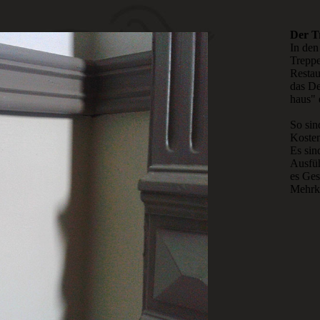
Der T
In den
Treppe
Restau
das De
haus" 
So sin
Kosten
Es sin
Ausfüh
es Ges
Mehr­k