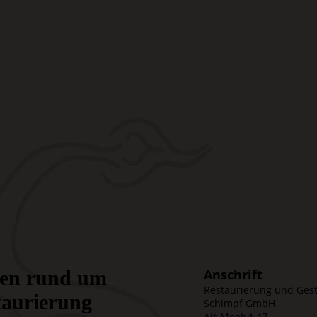
agen rund um
Anschrift
Restaurierung und Ges
taurierung
Schimpf GmbH
Alt-Moabit 47