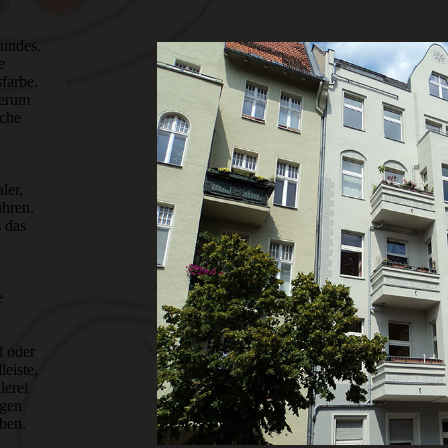
rundes.
e
sfarbe.
derum
iche
ler,
ühren.
s das
e
l oder
leiste,
lerei
ngen
ben.