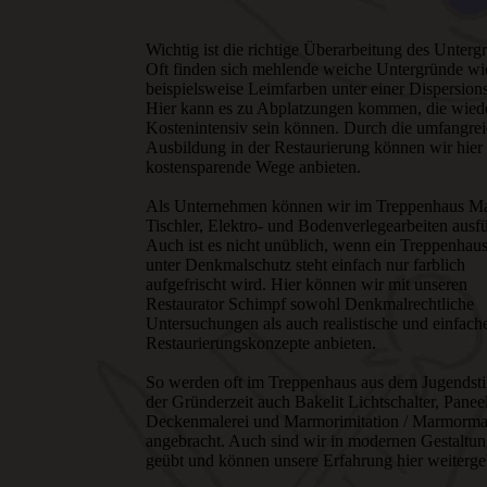
Wichtig ist die richtige Überarbeitung des Unterg
Oft finden sich mehlende weiche Untergründe wi
beispielsweise Leimfarben unter einer Dispersion
Hier kann es zu Ab­platzungen kom­men, die wie
Kostenintensiv sein können. Durch die um­fang­re
Ausbildung in der Restaurierung können wir hier
kosten­sparende Wege anbieten.
Als Unternehmen können wir im Treppenhaus Ma
Tischler, Elektro- und Bodenverlegearbeiten ausf
Auch ist es nicht unüblich, wenn ein Treppenhau
unter Denkmalschutz steht einfach nur farblich
aufgefrischt wird. Hier können wir mit unseren
Restaurator Schimpf sowohl Denkmalrechtliche
Untersuchungen als auch realistische und einfach
Restaurierungskonzepte anbieten.
So werden oft im Treppenhaus aus dem Jugendsti
der Gründer­zeit auch Bakelit Lichtschalter, Paneel
Deckenmalerei und Marmorimitation / Marmorma
angebracht. Auch sind wir in modernen Gestaltu
geübt und können unsere Erfahrung hier weiterge