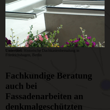
Untertitel:
Historische Dachkastenbemalung in
Friedrichshagen, Berlin
Fachkundige Beratung
auch bei
Fassadenarbeiten an
denkmalgeschützten